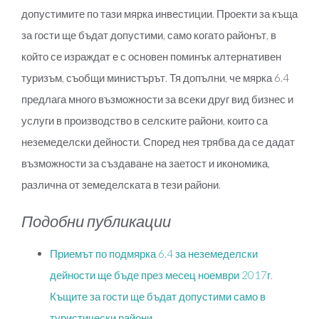
допустимите по тази мярка инвестиции. Проекти за къща
за гости ще бъдат допустими, само когато районът, в
който се израждат е с основен поминък алтернативен
туризъм, съобщи министърът. Тя допълни, че мярка 6.4
предлага много възможности за всеки друг вид бизнес и
услуги в производство в селските райони, които са
неземеделски дейности. Според нея трябва да се дадат
възможности за създаване на заетост и икономика,
различна от земеделската в тези райони.
Подобни публикации
Приемът по подмярка 6.4 за неземеделски
дейности ще бъде през месец ноември 2017г.
Къщите за гости ще бъдат допустими само в
туристически райони.