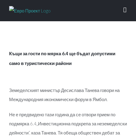
Skip
to
content
Къщи за гости по мярка 6.4 ще бъдат допустими
само в туристически райони
View
Larger
Земеделският министър Десислава Танева говори на
Image
Международния икономически форум в Ямбол.
Не е предвидено тази година да се отвори прием по
подмярка 6.4„Инвестиционна подкрепа за неземеделски
дейности“, каза Танева. Тя обеща обществен дебат за