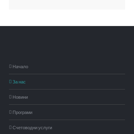
Начало
За нас
Новини
Програми
Счетоводни услуги