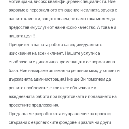
мотивирани, високо квалифицирани специалисти. Ние
вярваме в персоналното отношение и силната връзка с
нашите клиенти, защото знаем, че само така можем да
предоставим услуги от най-високо качество. А това е и
нашата цел !!!
Приоритет в нашата работа са индивидуалните
изисквания на всеки клиент. Нашите услуги са
съобразени с динамично променящата се нормативна
база. Ние намираме оптимално решение между клиент и
държавната администрация.Ние ще Ви помогнем да
решите проблемите, с които се сблъсквате в
ежедневната работа при подготовката и подаването на
проектните предложения.
Предлага ме разработката и управление на проекти,
свързани с европейските фондове и различни други