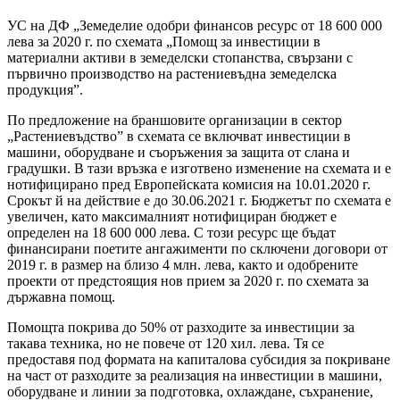
УС на ДФ „Земеделие одобри финансов ресурс от 18 600 000
лева за 2020 г. по схемата „Помощ за инвестиции в
материални активи в земеделски стопанства, свързани с
първично производство на растениевъдна земеделска
продукция”.
По предложение на браншовите организации в сектор
„Растениевъдство” в схемата се включват инвестиции в
машини, оборудване и съоръжения за защита от слана и
градушки. В тази връзка е изготвено изменение на схемата и е
нотифицирано пред Европейската комисия на 10.01.2020 г.
Срокът й на действие е до 30.06.2021 г. Бюджетът по схемата е
увеличен, като максималният нотифициран бюджет е
определен на 18 600 000 лева. С този ресурс ще бъдат
финансирани поетите ангажименти по сключени договори от
2019 г. в размер на близо 4 млн. лева, както и одобрените
проекти от предстоящия нов прием за 2020 г. по схемата за
държавна помощ.
Помощта покрива до 50% от разходите за инвестиции за
такава техника, но не повече от 120 хил. лева. Тя се
предоставя под формата на капиталова субсидия за покриване
на част от разходите за реализация на инвестиции в машини,
оборудване и линии за подготовка, охлаждане, съхранение,