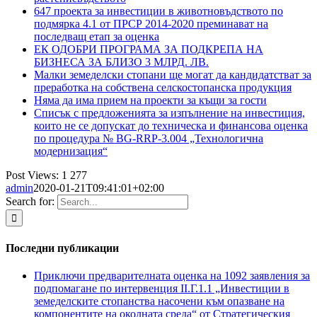
647 проекта за инвестиции в животновъдството по
подмярка 4.1 от ПРСР 2014-2020 преминават на
последващ етап за оценка
ЕК ОДОБРИ ПРОГРАМА ЗА ПОДКРЕПА НА
БИЗНЕСА ЗА БЛИЗО 3 МЛРД. ЛВ.
Малки земеделски стопани ще могат да кандидатстват за
преработка на собствена селскостопанска продукция
Няма да има прием на проекти за къщи за гости
Списък с предложенията за изпълнение на инвестиция,
които не се допускат до техническа и финансова оценка
по процедура № BG-RRP-3.004 „Технологична
модернизация“
Post Views:
1 277
admin
2020-01-21T09:41:01+02:00
Search for:
Последни публикации
Приключи предварителната оценка на 1092 заявления за
подпомагане по интервенция ІІ.Г.1.1 „Инвестиции в
земеделските стопанства насочени към опазване на
компонентите на околната среда“ от Стратегическия