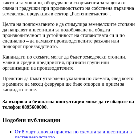
както и за машини, оборудване и съоръжения за защита от
слана и градушки при производството на собствена първична
земеделска продукция в сектор „Растениевъдство“.
Целта на подпомагането е да стимулира земеделските стопани
да направят инвестиции за подобряване на общата
производителност и устойчивост на стопанствата си и по-
специално – да намалят производствените разходи или
подобрят производството.
Кандидати по схемата могат да бъдат земеделски стопани,
малки и средни предприятия, признати групи или
организации на производителите.
Предстои да бъдат утвърдени указания по схемата, след което
в рамките на месец февруари ще бъде отворен и прием за
кандидатстване.
За въпроси и безплатна консултация може да се обадите на
телефон 0895600000.
Подобни публикации
От 8 март започва приемът по схемата за инвестиции в
растениевъдството