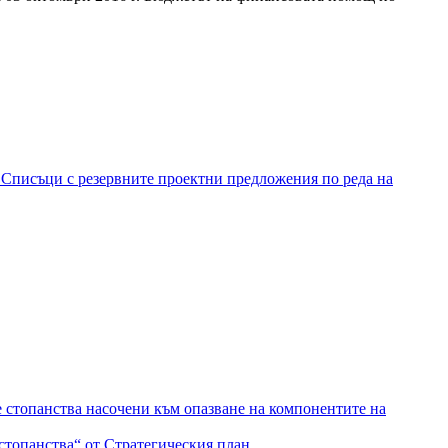
Списъци с резервните проектни предложения по реда на
е стопанства насочени към опазване на компонентите на
стопанства“ от Стратегическия план