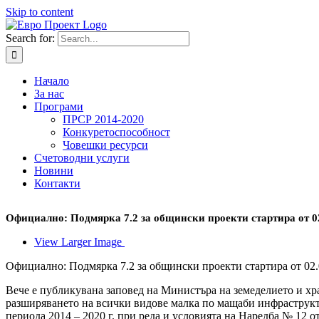
Skip to content
Search for:
Начало
За нас
Програми
ПРСР 2014-2020
Конкуретоспособност
Човешки ресурси
Счетоводни услуги
Новини
Контакти
Официално: Подмярка 7.2 за общински проекти стартира от 02
View Larger Image
Официално: Подмярка 7.2 за общински проекти стартира от 02.0
Вече е публикувана заповед на Министъра на земеделието и хр
разширяването на всички видове малка по мащаби инфраструктур
периода 2014 – 2020 г. при реда и условията на Наредба № 12 о