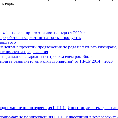
н. евро.
 4.1 – целеви прием за животновъди от 2020 г.
 преработка и маркетинг на горски продукти.
въдството
нсиране проектни предложения по реда на тяхното класиране, 
ляне проектни предложения
 изграждане на зарядни центрове за електромобили
мощ за развитието на малки стопанства“ от ПРСР 2014 – 2020
одпомагане по интервенция ІІ.Г.1.1 „Инвестиции в земеделскит
подпомагане по интервенция II.Г.1 „Инвестиции в земеделските 