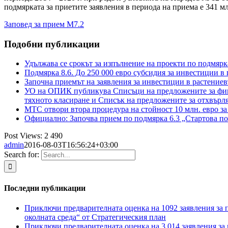
подмярката за приетите заявления в периода на приема е 341 мл
Заповед за прием М7.2
Подобни публикации
Удължава се срокът за изпълнение на проекти по подмярка
Подмярка 8.6. До 250 000 евро субсидия за инвестиции в
Започна приемът на заявления за инвестиции в растение
УО на ОПИК публикува Списъци на предложените за фина
тяхното класиране и Списък на предложените за отхвър
МТС отвори втора процедура на стойност 10 млн. евро за
Официално: Започва прием по подмярка 6.3 „Стартова по
Post Views:
2 490
admin
2016-08-03T16:56:24+03:00
Search for:
Последни публикации
Приключи предварителната оценка на 1092 заявления за п
околната среда“ от Стратегическия план
Приключи предварителната оценка на 3 014 заявления за 