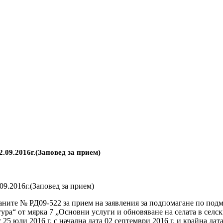
.09.2016г.(Заповед за прием)
9.2016г.(Заповед за прием)
аните № РД09-522 за прием на заявления за подпомагане по подм
а“ от мярка 7 „Основни услуги и обновяване на селата в селски
т 25 юли 2016 г. с начална дата 02 септември 2016 г. и крайна д