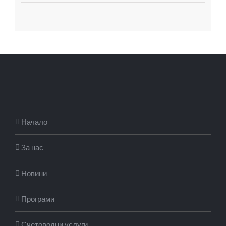
Начало
За нас
Новини
Програми
Счетоводни услуги