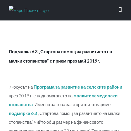
Skip
to
content
Подмярка 6.3 „Стартова помощ за развитието на
малки стопанства” с прием през май 2019г.
View
Larger
„Фокусът на
Програма за развитие на селските райони
Image
през 2019 г. e подпомагането на
малките земеделски
стопанства
. Именно за това за втори път отваряме
подмярка 6.3
„Стартова помощ за развитието на малки
стопанства“, чийто общ размер на финансовото
подпомагане се равнява на 22 млн. евро“. Това каза зам.-