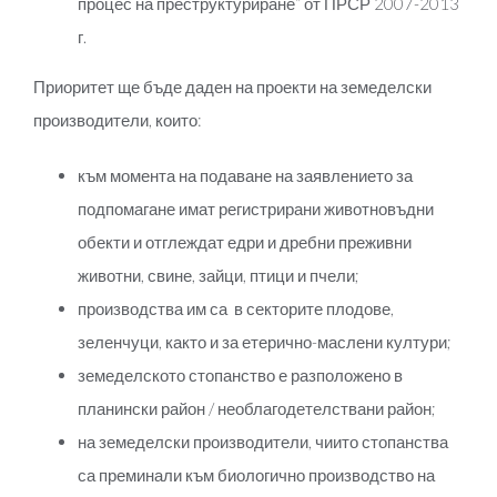
процес на преструктуриране“ от ПРСР 2007-2013
г.
Приоритет ще бъде даден на проекти на земеделски
производители, които:
към момента на подаване на заявлението за
подпомагане имат регистрирани животновъдни
обекти и отглеждат едри и дребни преживни
животни, свине, зайци, птици и пчели;
производства им са в секторите плодове,
зеленчуци, както и за етерично-маслени култури;
земеделското стопанство е разположено в
планински район / необлагодетелствани район;
на земеделски производители, чиито стопанства
са преминали към биологично производство на