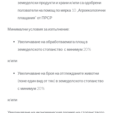
земеделски продукти и храни и/или са одобрени
ползватели на помощ по мярка 10 „Агроекологични
плащания” от ПРСР
Минимални условия за изпълнение:
Увеличаване на обработваемата площ в
земеделското стопанство с минимум 20%
и/или
Увеличаване на броя на отглежданите животни
(поне един вид от тях) в земеделското стопанство
с минимум 20%
и/или
Увеличаване на икономическия размер на стопанството