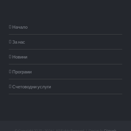
Начало
За нас
Новини
Програми
Счетоводни услуги
© Copyright 2015 -
2026 | All Rights Reserved | Design by
Dimash