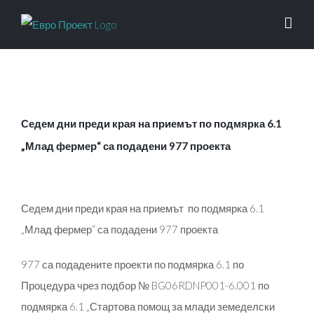
Skip
to
content
Седем дни преди края на приемът по подмярка 6.1
„Млад фермер“ са подадени 977 проекта
View
Larger
Седем дни преди края на приемът по подмярка 6.1
Image
„Млад фермер“ са подадени 977 проекта
977 са подадените проекти по подмярка 6.1 по
Процедура чрез подбор № BG06RDNP001-6.001 по
подмярка 6.1 „Стартова помощ за млади земеделски