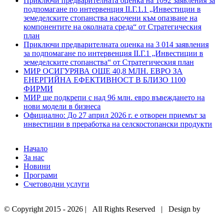
Приключи предварителната оценка на 1092 заявления за
подпомагане по интервенция ІІ.Г.1.1 „Инвестиции в
земеделските стопанства насочени към опазване на
компонентите на околната среда“ от Стратегическия
план
Приключи предварителната оценка на 3 014 заявления
за подпомагане по интервенция II.Г.1 „Инвестиции в
земеделските стопанства“ от Стратегическия план
МИР ОСИГУРЯВА ОЩЕ 40,8 МЛН. ЕВРО ЗА
ЕНЕРГИЙНА ЕФЕКТИВНОСТ В БЛИЗО 1100
ФИРМИ
МИР ще подкрепи с над 96 млн. евро въвеждането на
нови модели в бизнеса
Официално: До 27 април 2026 г. е отворен приемът за
инвестиции в преработка на селскостопански продукти
Начало
За нас
Новини
Програми
Счетоводни услуги
© Copyright 2015 -
2026 | All Rights Reserved | Design by