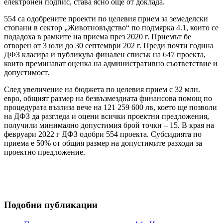
електронен подпис, става ясно още от доклада.
554 са одобрените проекти по целевия прием за земеделски
стопани в сектор „Животновъдство“ по подмярка 4.1, които се
подадоха в рамките на приема през 2020 г. Приемът бе
отворен от 3 юли до 30 септември 202 г. Преди почти година
ДФЗ класира и публикува финален списък на 647 проекта,
които преминават оценка на административно съответствие и
допустимост.
След увеличение на бюджета по целевия прием с 32 млн.
евро, общият размер на безвъзмездната финансова помощ по
процедурата възлиза вече на 121 259 600 лв, което ще позволи
на ДФЗ да разгледа и оцени всички проектни предложения,
получили минимално допустимия брой точки – 15. В края на
февруари 2022 г ДФЗ одобри 554 проекта. Субсидията по
приема е 50% от общия размер на допустимите разходи за
проектно предложение.
Подобни публикации