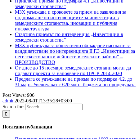
Приключи приема по подмярка 4.1 „Инвестиции в
земеделски стопанства“
МЗХ удължава и сроковете за прием на заявления за
подпомагане по интервенциите за инвестиции в
земеделските стопанства, иновации и публична
инфраструктура
Стартира приемът по интервенция „Инвестиции в
земеделски стопанства”
МЗХ публикува за обществено обсъждане насоките за
кандидатстване по интервенцията II.Г.3 „Инвестиции за
неселскостопански дейности в селските райони“ –
ПРОИЗВОДСТВО
От днес до 15 ноември земеделските стопани могат да
подават проекти за напояване по ПРСР 2014-2020
Предлага се удължаване на приема по подмярка 4.2. до
31 март. Увеличават с €20 млн. бюджета по процедурата
Post Views:
906
admin
2022-08-01T13:35:28+03:00
Search for:
Последни публикации