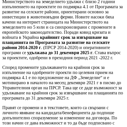
Министерството на земеделието удължи с близо 2 години
изпълнението на проектите по подмярка 4.1 от Програмата за
развитие на селските райони, ориентирани основно за
инвестиции в животновъдни ферми. Новите насоки бяха
качени на интернет страницата на Министерството на
земеделието но 5 юли и са синхронозирани с промените в
европейското законодателство. Поради ковид кризата и
войната в Украйна
крайният срок за извършване на
плащанията по Програмата за развитие на селските
райони 2014-2020 г
. (ПРСР 2014-2020) и оперативните
програми се
удължава до 31 декември 2025 г
. Става въпрос
за проектите, одобрени в преходния период 2021 -2022 г.
Според промените удължаването на крайния срок за
изпълнение на одобрените проекти по целевия прием на
подмярка 4.1 е по предложение на ДФ „Земеделие“ и е
мотивирано в началото на месец декември 2021 г в писмо до
Управителния орган на ПРСР. Така ще се даде възможност за
удължаване на крайния срок за извършване на плащанията по
програмата до 31 декември 2025 г.
Правят се промени и в текстовете, които са свързани с
личното явяване на кандидата/бенефициента да подпише
допълнително споразумение за изменение на договора. По
този начин се дава възможност и то да бъде подписвано с