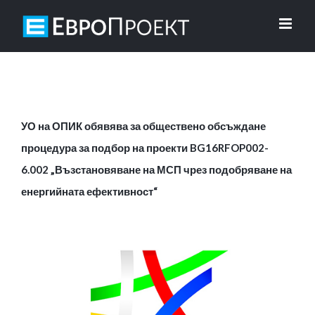
Skip
to
content
УО на ОПИК обявява за обществено обсъждане
процедура за подбор на проекти BG16RFOP002-
6.002 „Възстановяване на МСП чрез подобряване на
енергийната ефективност“
View
Larger
Image