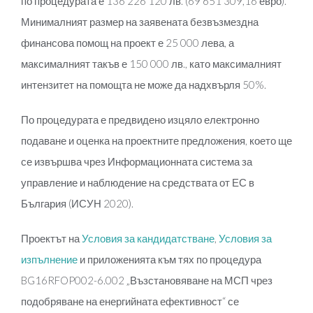
по процедурата е 136 226 120 лв. (69 651 309,16 евро).
Минималният размер на заявената безвъзмездна
финансова помощ на проект е 25 000 лева, а
максималният такъв е 150 000 лв., като максималният
интензитет на помощта не може да надхвърля 50%.
По процедурата е предвидено изцяло електронно
подаване и оценка на проектните предложения, което ще
се извършва чрез Информационната система за
управление и наблюдение на средствата от ЕС в
България (ИСУН 2020).
Проектът на
Условия за кандидатстване
,
Условия за
изпълнение
и приложенията към тях по процедура
BG16RFOP002-6.002 „Възстановяване на МСП чрез
подобряване на енергийната ефективност“ се