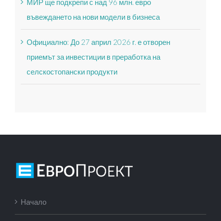
МИР ще подкрепи с над 96 млн. евро
въвеждането на нови модели в бизнеса
Официално: До 27 април 2026 г. е отворен
приемът за инвестиции в преработка на
селскостопански продукти
Начало