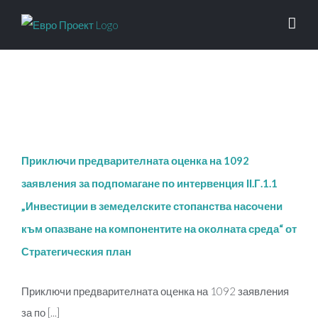
Skip
to
content
Приключи предварителната оценка на 1092
заявления за подпомагане по интервенция ІІ.Г.1.1
„Инвестиции в земеделските стопанства насочени
към опазване на компонентите на околната среда“ от
Стратегическия план
Приключи предварителната оценка на 1092 заявления
за по [...]